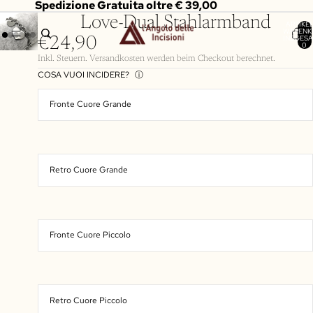
Spedizione Gratuita oltre € 39,00
Love-Dual Stahlarmband
ARTIKEL
WARENK
INSGESA
€24,90
0
Inkl. Steuern. Versandkosten werden beim Checkout berechnet.
COSA VUOI INCIDERE?
ⓘ