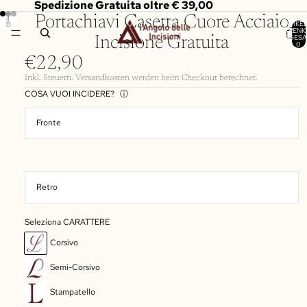
Spedizione Gratuita oltre € 39,00
Portachiavi Casetta Cuore Acciaio
ARTIKEL
WARENK
INSGESA
Incisione Gratuita
0
€22,90
Inkl. Steuern. Versandkosten werden beim Checkout berechnet.
COSA VUOI INCIDERE?
ⓘ
Seleziona CARATTERE
Corsivo
Semi-Corsivo
Stampatello